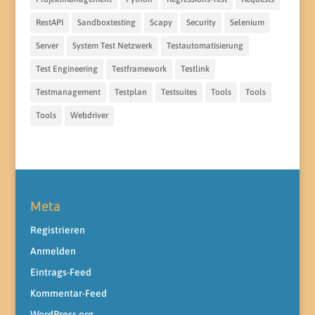
RestAPI
Sandboxtesting
Scapy
Security
Selenium
Server
System Test Netzwerk
Testautomatisierung
Test Engineering
Testframework
Testlink
Testmanagement
Testplan
Testsuites
Tools
Tools
Tools
Webdriver
Meta
Registrieren
Anmelden
Eintrags-Feed
Kommentar-Feed
WordPress.org