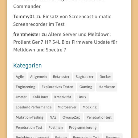
Commander
Tommy01
zu
Einsatz von Screencast-o-matic
Screenrecorder im Test
frentmeister
zu
Ältere Server und Meltdown:
Proliant Gen7 HP 54L Bios Firmware Update für
Meltdown und Spectre ?
Kategorien
Agile
Allgemein
Betatester
Bugtracker
Docker
Engineering
Exploratives Testen
Gaming
Hardware
Jmeter
KaliLinux
Kreativität
Linux
LoadandPerformance
Microserver
Mocking
Mutation-Testing
NAS
OwaspZap
Penetrationtest
Penetration Test
Postman
Programmierung
Projektmanagement
Python
Regressions-Test
Requests