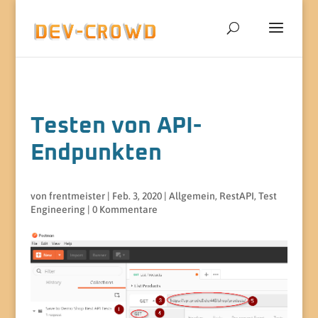
Testen von API-
Endpunkten
von
frentmeister
|
Feb. 3, 2020
|
Allgemein
,
RestAPI
,
Test
Engineering
|
0 Kommentare