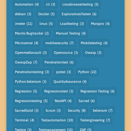
Automation
(4)
cli
(3)
crossbrowsertesting
(5)
debian
(3)
Docker
(5)
ExplorativesTesten
(6)
Jmeter
(11)
linux
(5)
Loadtesting
(3)
Manjaro
(4)
Mantis Bugtracker
(2)
Manual Testing
(4)
Microserver
(4)
mobilesecurity
(7)
Mobiletesting
(4)
Openmediavault
(3)
Opensource
(3)
Owasp
(3)
OwaspZap
(7)
Penetrationtest
(6)
Penetrationtesting
(3)
pytest
(3)
Python
(22)
Python.Selenium
(3)
QualityAssurance
(4)
Regression
(5)
Regressionstest
(3)
Regression Testing
(6)
Regressiontesting
(5)
RestAPI
(4)
Sacred
(6)
SacredGold
(3)
Scrum
(3)
Security
(8)
Selenium
(7)
Terminal
(4)
Testautomation
(10)
Testengineering
(7)
Testing
(3)
Testmanagement
(15)
ZAP
(5)