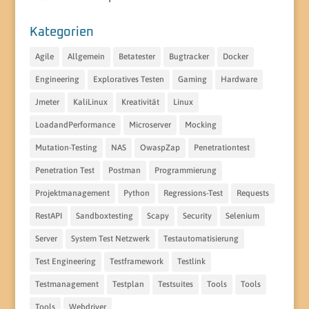
Kategorien
Agile
Allgemein
Betatester
Bugtracker
Docker
Engineering
Exploratives Testen
Gaming
Hardware
Jmeter
KaliLinux
Kreativität
Linux
LoadandPerformance
Microserver
Mocking
Mutation-Testing
NAS
OwaspZap
Penetrationtest
Penetration Test
Postman
Programmierung
Projektmanagement
Python
Regressions-Test
Requests
RestAPI
Sandboxtesting
Scapy
Security
Selenium
Server
System Test Netzwerk
Testautomatisierung
Test Engineering
Testframework
Testlink
Testmanagement
Testplan
Testsuites
Tools
Tools
Tools
Webdriver